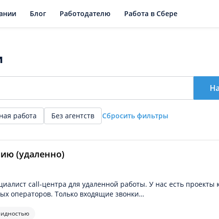
ании
Блог
Работодателю
Работа в Сбере
и
Н
ная работа
Без агентств
Сбросить фильтры
ию (удаленно)
алист call-центра для удаленной работы. У нас есть проекты к
ных операторов. Только входящие звонки…
лидностью