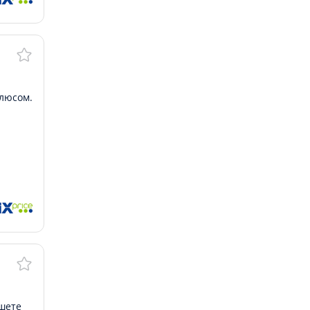
плюсом.
шете