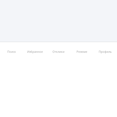
Поиск
Избранное
Отклики
Резюме
Профиль
Работа шаурмистом в Сызрани
Опыт работы
без опыта
Отрасль компании
Торговля
Рестораны / Питание